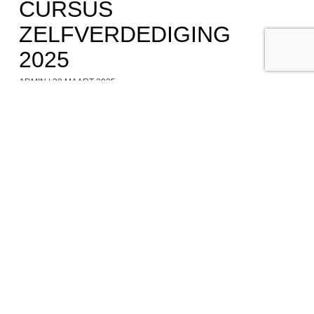
CURSUS
ZELFVERDEDIGING
2025
ADMIN
28 MAART 2025
Ook dit jaar is er weer een cursus zelfverdediging onder leiding
van een expert. Hierbij leer je om sterk en weerbaar te zijn.
LEES VERDER
VOORBEREIDINGEN
BOUWDORP ’26 IN
VOLLE GANG!
ADMIN
8 JULI 2025